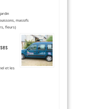
jardin
 buissons, massifs
s, fleurs)
 ses
el et les