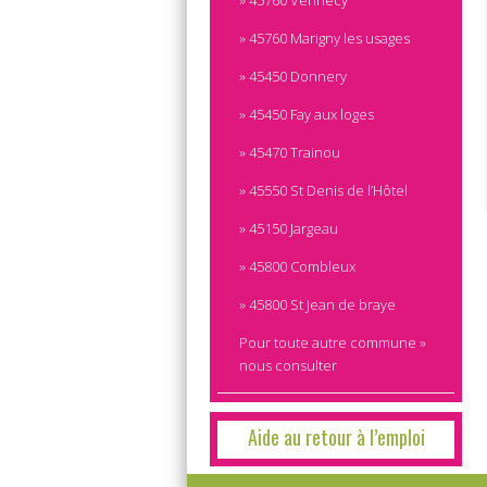
» 45760 Vennecy
» 45760 Marigny les usages
» 45450 Donnery
» 45450 Fay aux loges
» 45470 Trainou
» 45550 St Denis de l’Hôtel
» 45150 Jargeau
» 45800 Combleux
» 45800 St Jean de braye
Pour toute autre commune »
nous consulter
Aide au retour à l’emploi