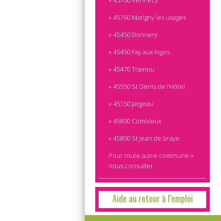
» 45760 Vennecy
» 45760 Marigny les usages
» 45450 Donnery
» 45450 Fay aux loges
» 45470 Trainou
» 45550 St Denis de l’Hôtel
» 45150 Jargeau
» 45800 Combleux
» 45800 St Jean de braye
Pour toute autre commune »
nous consulter
Aide au retour à l’emploi