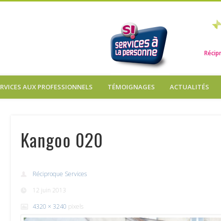
iproque Services
Récip
ERVICES AUX PROFESSIONNELS
TÉMOIGNAGES
ACTUALITÉS
Kangoo 020
Réciproque Services
12 juin 2013
4320 × 3240
pixels