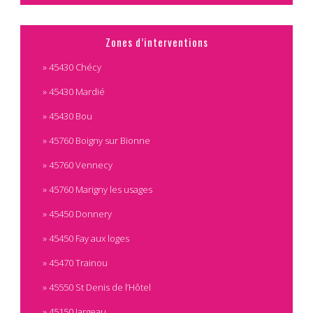
Zones d’interventions
» 45430 Chécy
» 45430 Mardié
» 45430 Bou
» 45760 Boigny sur Bionne
» 45760 Vennecy
» 45760 Marigny les usages
» 45450 Donnery
» 45450 Fay aux loges
» 45470 Trainou
» 45550 St Denis de l’Hôtel
» 45150 Jargeau